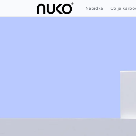
Přejít k
Nabídka
Co je karbo
obsahu