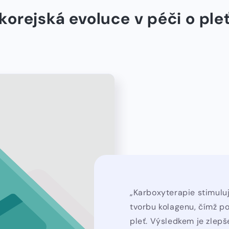
korejská evoluce v péči o ple
„Karboxyterapie stimulu
tvorbu kolagenu, čímž p
pleť. Výsledkem je zlepš