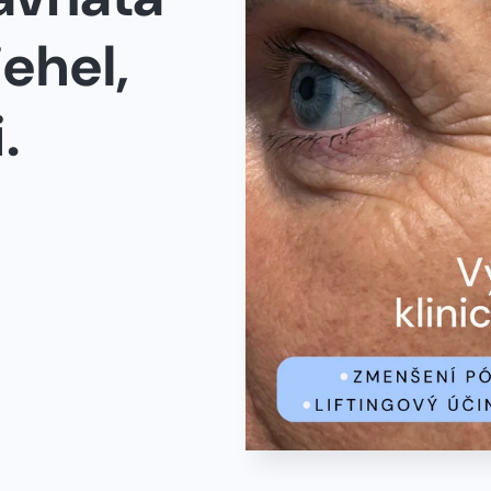
jehel,
.