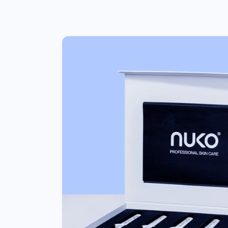
Přejít na
informace
o
produktu