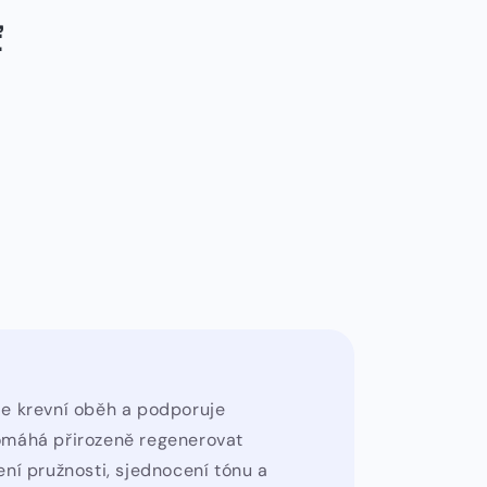
ť
je krevní oběh a podporuje
omáhá přirozeně regenerovat
ení pružnosti, sjednocení tónu a