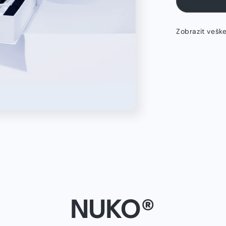
Zobrazit vešk
NUKO®