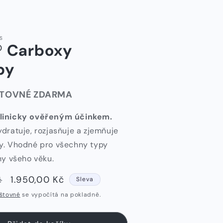
S
 Carboxy
py
ŠTOVNÉ ZDARMA
klinicky ověřeným účinkem.
ydratuje, rozjasňuje a zjemňuje
ry. Vhodné pro všechny typy
eny všeho věku.
Výprodejová
1.950,00 Kč
č
Sleva
cena
štovné
se vypočítá na pokladně.