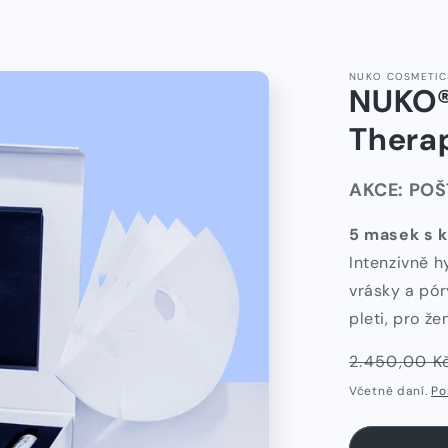
NUKO COSMETIC
NUKO®
Thera
AKCE: PO
5 masek s 
Intenzivně h
vrásky a pó
pleti, pro ž
Běžná
2.450,00 K
cena
Včetně daní.
Po