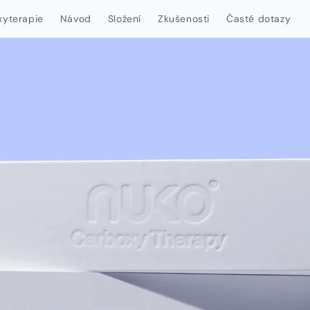
xyterapie
Návod
Složení
Zkušenosti
Časté dotazy