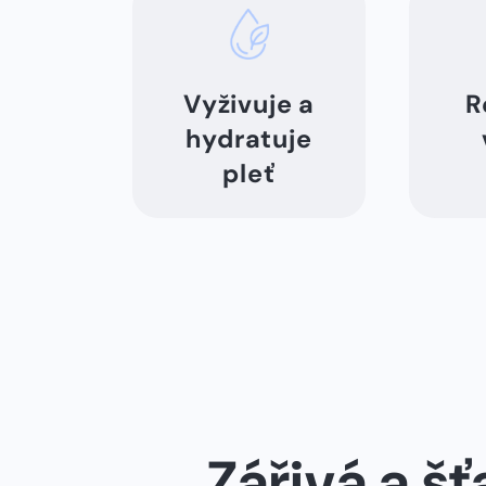
Vyživuje a
⁠
hydratuje
pleť
Zářivá a š