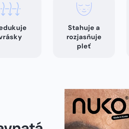
Redukuje
⁠Stahuje a
vrásky
rozjasňuje
pleť
ťavnatá