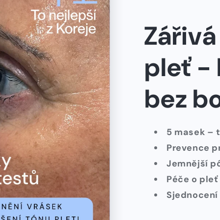
Zářivá
pleť -
bez bo
5 masek – 
Prevence pr
Jemnější pó
Péče o pleť
Sjednocení 