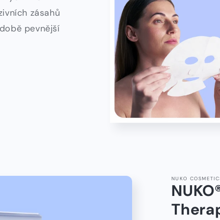
zivních zásahů
odobě pevnější
NUKO COSMETIC
NUKO®
Thera