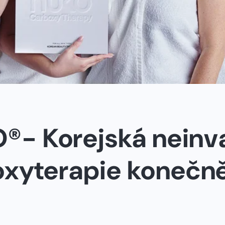
®- Korejská neinva
oxyterapie konečně