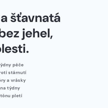
 a šťavnatá
 bez jehel,
lesti.
týdny péče
oti stárnutí
ry a vrásky
 na týdny
tónu pleti