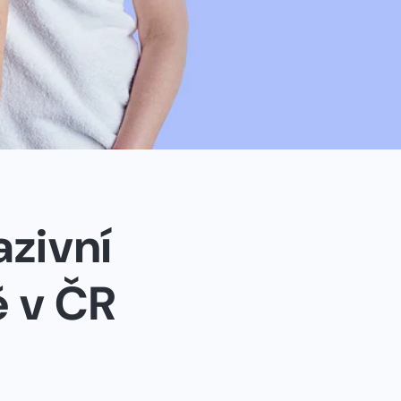
zivní
 v ČR