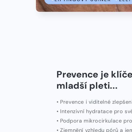
Prevence je klíč
mladší pleti...
• Prevence i viditelné zlepšen
• Intenzivní hydratace pro svě
• Podpora mikrocirkulace pr
• Zjemnění vzhledu pórů a je