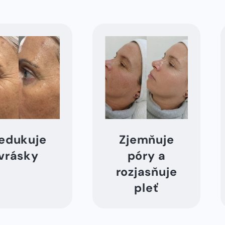
Redukuje
⁠Zjemňuje
vrásky
póry a
rozjasňuje
pleť