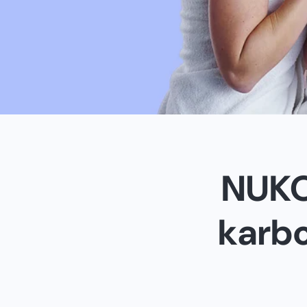
NUKO
karb