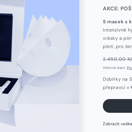
AKCE: PO
5 masek s 
Intenzivně h
vrásky a pó
pleti, pro ž
Běžná
2.450,00 K
cena
Včetně daní.
Po
Dobírky na 
přepravci v 
Zobrazit vešk