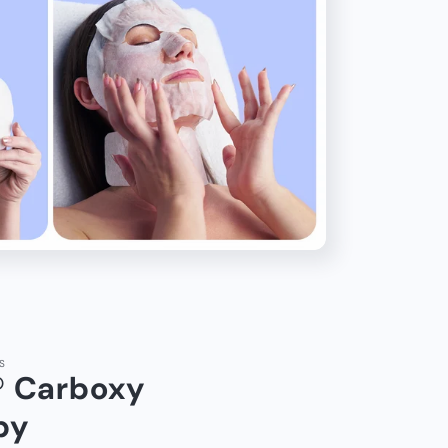
S
 Carboxy
py