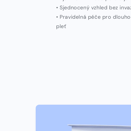
• Sjednocený vzhled bez inva
• Pravidelná péče pro dlouh
pleť
Přejít na
informace
o
produktu