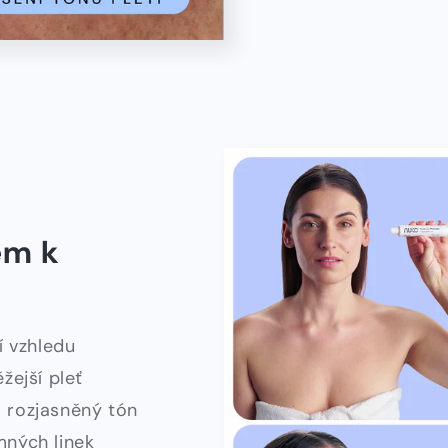
em k
í vzhledu
žejší pleť
o rozjasněný tón
mných linek