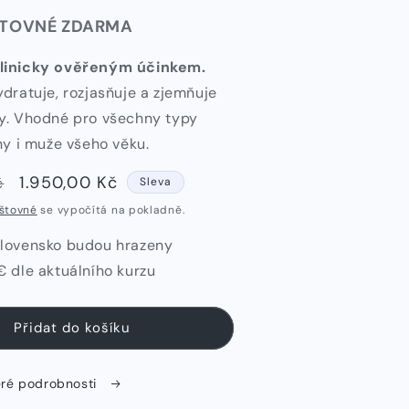
ŠTOVNÉ ZDARMA
klinicky ověřeným účinkem.
ydratuje, rozjasňuje a zjemňuje
ry. Vhodné pro všechny typy
eny i muže všeho věku.
Výprodejová
1.950,00 Kč
č
Sleva
cena
štovné
se vypočítá na pokladně.
Slovensko budou hrazeny
€ dle aktuálního kurzu
Přidat do košíku
eré podrobnosti